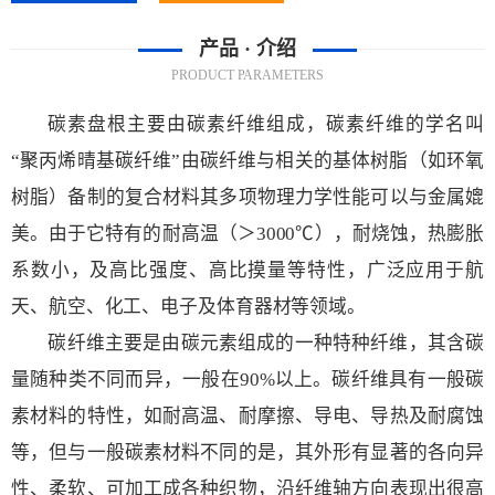
产品 · 介绍
PRODUCT PARAMETERS
碳素盘根主要由碳素纤维组成，碳素纤维的学名叫
“聚丙烯晴基碳纤维”由碳纤维与相关的基体树脂（如环氧
树脂）备制的复合材料其多项物理力学性能可以与金属媲
美。由于它特有的耐高温（＞3000℃），耐烧蚀，热膨胀
系数小，及高比强度、高比摸量等特性，广泛应用于航
天、航空、化工、电子及体育器材等领域。
碳纤维主要是由碳元素组成的一种特种纤维，其含碳
量随种类不同而异，一般在90%以上。碳纤维具有一般碳
素材料的特性，如耐高温、耐摩擦、导电、导热及耐腐蚀
等，但与一般碳素材料不同的是，其外形有显著的各向异
性、柔软、可加工成各种织物，沿纤维轴方向表现出很高